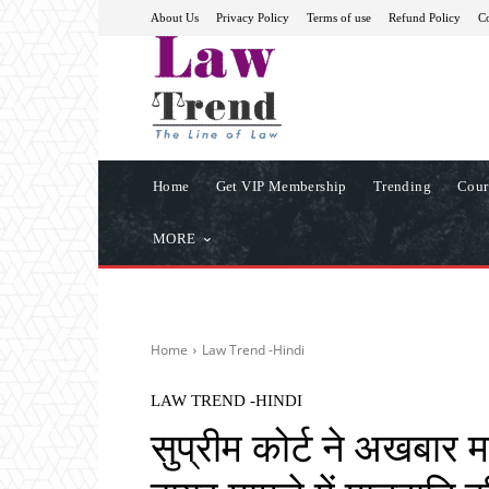
About Us
Privacy Policy
Terms of use
Refund Policy
Co
Home
Get VIP Membership
Trending
Cour
MORE
Home
Law Trend -Hindi
LAW TREND -HINDI
सुप्रीम कोर्ट ने अखबार