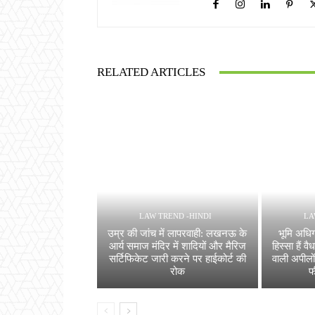
RELATED ARTICLES
LAW TREND -HINDI
LA
उम्र की जांच में लापरवाही: लखनऊ के
भूमि अधि
आर्य समाज मंदिर में शादियों और मैरिज
हिस्सा हैं व
सर्टिफिकेट जारी करने पर हाईकोर्ट की
वाली अपीलों
रोक
फ