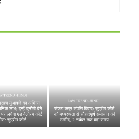
W TREND -HINDI
LAW TREND -HINDI
ग्रहण मुआवजे का अभिन्न
ैधानिक लाभ; इन्हें चुनौती देने
संजय कपूर संपत्ति विवाद: सुप्रीम कोर्ट
 पर लगेगा एड वेलोरम कोर्ट
को मध्यस्थता से सौहार्दपूर्ण समाधान की
ीस: सुप्रीम कोर्ट
उम्मीद, 2 नवंबर तक बढ़ा समय