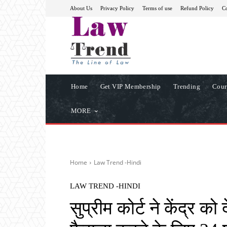
About Us
Privacy Policy
Terms of use
Refund Policy
Co
Home
Get VIP Membership
Trending
Cour
MORE
Home
Law Trend -Hindi
LAW TREND -HINDI
सुप्रीम कोर्ट ने केंद्र क