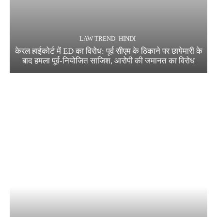
LAW TREND -HINDI
केरल हाईकोर्ट में ED का विरोध: पूर्व सीएम के ठिकाने पर छापेमारी के
बाद हमला पूर्व-नियोजित साजिश, आरोपी की जमानत का विरोध