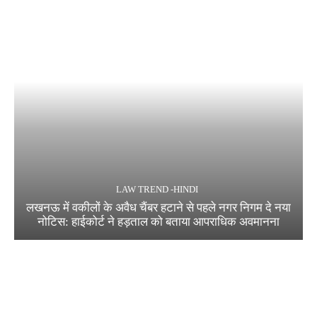
LAW TREND -HINDI
लखनऊ में वकीलों के अवैध चैंबर हटाने से पहले नगर निगम दे नया
नोटिस: हाईकोर्ट ने हड़ताल को बताया आपराधिक अवमानना