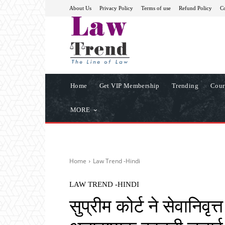
About Us
Privacy Policy
Terms of use
Refund Policy
Co
Home
Get VIP Membership
Trending
Cour
MORE
Home
Law Trend -Hindi
LAW TREND -HINDI
सुप्रीम कोर्ट ने सेवानिवृत्