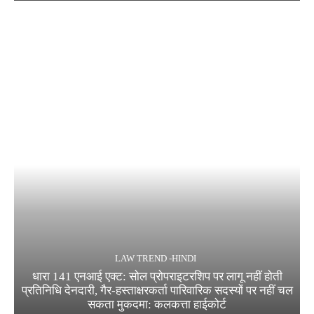
LAW TREND -HINDI
धारा 141 एनआई एक्ट: सोल प्रोपराइटरशिप पर लागू नहीं होती
प्रतिनिधि देनदारी, गैर-हस्ताक्षरकर्ता पारिवारिक सदस्यों पर नहीं चल
सकता मुकदमा: कलकत्ता हाईकोर्ट