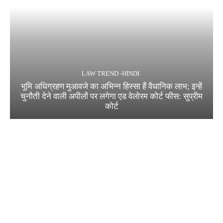
LAW TREND -HINDI
भूमि अधिग्रहण मुआवजे का अभिन्न हिस्सा हैं वैधानिक लाभ; इन्हें
चुनौती देने वाली अपीलों पर लगेगा एड वेलोरम कोर्ट फीस: सुप्रीम
कोर्ट