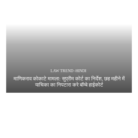
LAW TREND -HINDI
माणिकराव कोकाटे मामला: सुप्रीम कोर्ट का निर्देश, छह महीने में
याचिका का निपटारा करे बॉम्बे हाईकोर्ट