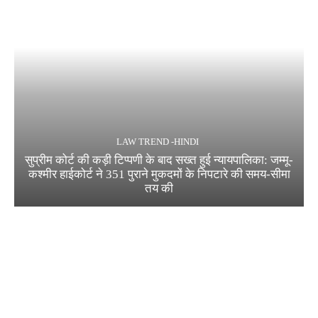
LAW TREND -HINDI
सुप्रीम कोर्ट की कड़ी टिप्पणी के बाद सख्त हुई न्यायपालिका: जम्मू-
कश्मीर हाईकोर्ट ने 351 पुराने मुकदमों के निपटारे की समय-सीमा
तय की