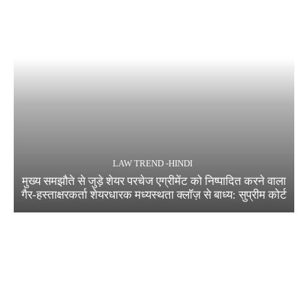
LAW TREND -HINDI
मुख्य समझौते से जुड़े शेयर परचेज एग्रीमेंट को निष्पादित करने वाला
गैर-हस्ताक्षरकर्ता शेयरधारक मध्यस्थता क्लॉज़ से बाध्य: सुप्रीम कोर्ट