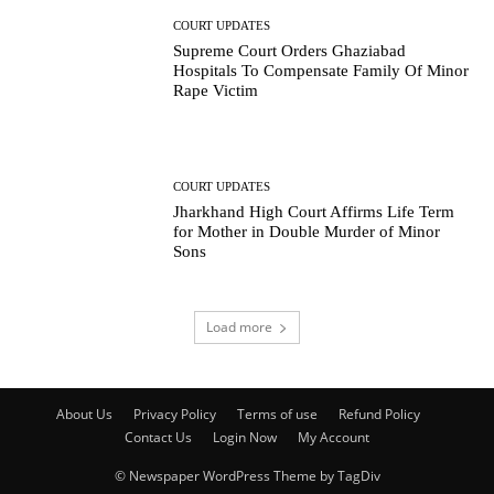
COURT UPDATES
Supreme Court Orders Ghaziabad
Hospitals To Compensate Family Of Minor
Rape Victim
COURT UPDATES
Jharkhand High Court Affirms Life Term
for Mother in Double Murder of Minor
Sons
Load more
About Us
Privacy Policy
Terms of use
Refund Policy
Contact Us
Login Now
My Account
© Newspaper WordPress Theme by TagDiv