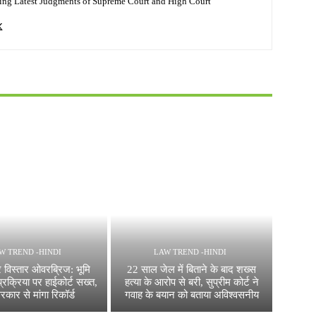
ing Latest Judgments of Supreme Court and High Court
W TREND -HINDI
LAW TREND -HINDI
 विस्तार ओवरब्रिज: भूमि
22 साल जेल में बिताने के बाद शख्स
रक्रिया पर हाईकोर्ट सख्त,
हत्या के आरोप से बरी, सुप्रीम कोर्ट ने
रकार से मांगा रिकॉर्ड
गवाह के बयान को बताया अविश्वसनीय