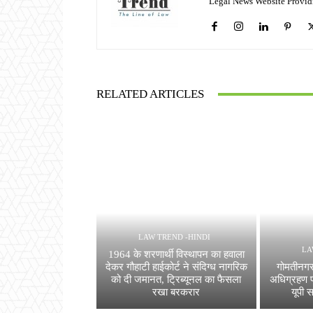
Legal News Website Provid
RELATED ARTICLES
LAW TREND -HINDI
LA
1964 के शरणार्थी विस्थापन का हवाला
देकर गौहाटी हाईकोर्ट ने संदिग्ध नागरिक
गोमतीनगर
को दी जमानत, ट्रिब्यूनल का फैसला
अधिग्रहण प्
रखा बरकरार
यूपी स