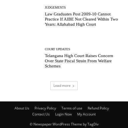
JUDGEMENTS
Law Graduates Post 2009-10 Cannot
Practice If AIBE Not Cleared Within Two
Years: Allahabad High Court
COURT UPDATES
Telangana High Court Raises Concern
Over State Fiscal Strain From Welfare
Schemes
Load more
About Us
Privacy Policy
Terms of use
Refund Policy
Contact Us
Login Now
My Account
© Newspaper WordPress Theme by TagDiv