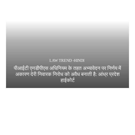
LAW TREND -HINDI
पीआईटी एनडीपीएस अधिनियम के तहत अभ्यावेदन पर निर्णय में
अकारण देरी निवारक निरोध को अवैध बनाती है: आंध्र प्रदेश
हाईकोर्ट