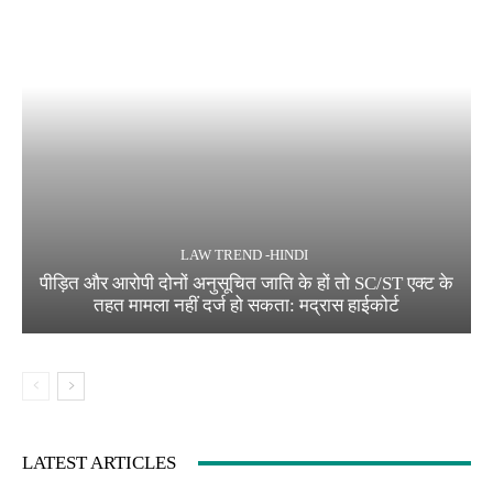
LAW TREND -HINDI
पीड़ित और आरोपी दोनों अनुसूचित जाति के हों तो SC/ST एक्ट के
तहत मामला नहीं दर्ज हो सकता: मद्रास हाईकोर्ट
LATEST ARTICLES