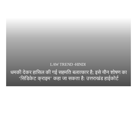
LAW TREND -HINDI
धमकी देकर हासिल की गई सहमति बलात्कार है; इसे यौन शोषण का
‘सिंडिकेट क्राइम’ कहा जा सकता है: उत्तराखंड हाईकोर्ट