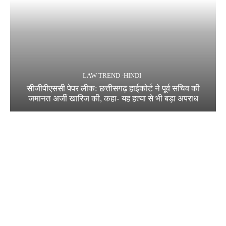
LAW TREND -HINDI
सीजीपीएससी पेपर लीक: छत्तीसगढ़ हाईकोर्ट ने पूर्व सचिव की
जमानत अर्जी खारिज की, कहा- यह हत्या से भी बड़ा अपराध