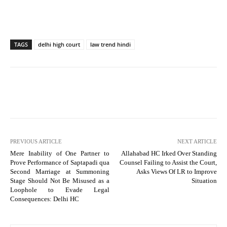
TAGS
delhi high court
law trend hindi
PREVIOUS ARTICLE
NEXT ARTICLE
Mere Inability of One Partner to
Allahabad HC Irked Over Standing
Prove Performance of Saptapadi qua
Counsel Failing to Assist the Court,
Second Marriage at Summoning
Asks Views Of LR to Improve
Stage Should Not Be Misused as a
Situation
Loophole to Evade Legal
Consequences: Delhi HC