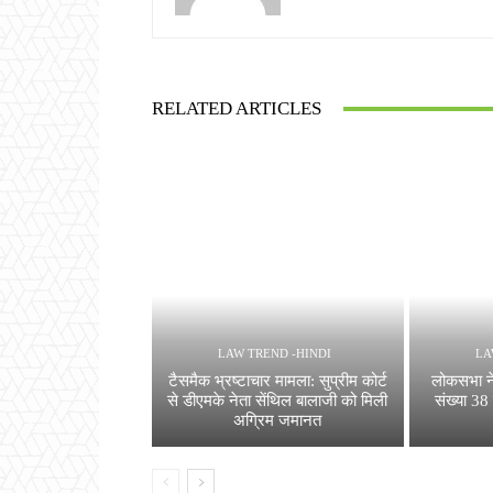
RELATED ARTICLES
LAW TREND -HINDI
LA
टैसमैक भ्रष्टाचार मामला: सुप्रीम कोर्ट
लोकसभा ने 
से डीएमके नेता सेंथिल बालाजी को मिली
संख्या 38
अग्रिम जमानत