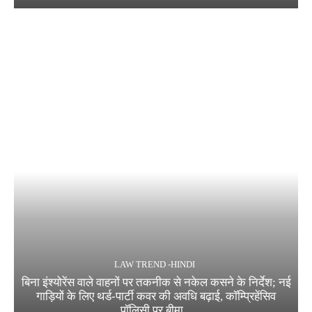
LAW TREND -HINDI
बिना इंश्योरेंस वाले वाहनों पर तकनीक से नकेल कसने के निर्देश; नई
गाड़ियों के लिए थर्ड-पार्टी कवर की अवधि बढ़ाई, कॉम्प्रिहेंसिव
पॉलिसी पर बीमा...