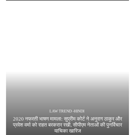
LAW TREND -HINDI
2020 नफरती भाषण मामला: सुप्रीम कोर्ट ने अनुराग ठाकुर और
प्रवेश वर्मा को राहत बरकरार रखी, सीपीएम नेताओं की पुनर्विचार
याचिका खारिज