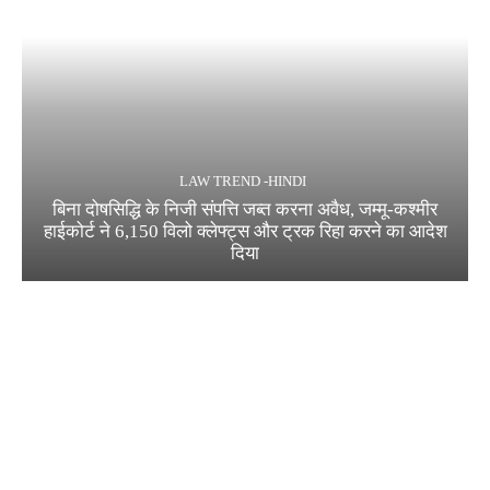
LAW TREND -HINDI
बिना दोषसिद्धि के निजी संपत्ति जब्त करना अवैध, जम्मू-कश्मीर
हाईकोर्ट ने 6,150 विलो क्लेफ्ट्स और ट्रक रिहा करने का आदेश
दिया