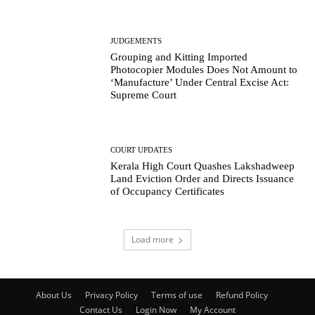
JUDGEMENTS
Grouping and Kitting Imported
Photocopier Modules Does Not Amount to
‘Manufacture’ Under Central Excise Act:
Supreme Court
COURT UPDATES
Kerala High Court Quashes Lakshadweep
Land Eviction Order and Directs Issuance
of Occupancy Certificates
Load more
About Us
Privacy Policy
Terms of use
Refund Policy
Contact Us
Login Now
My Account