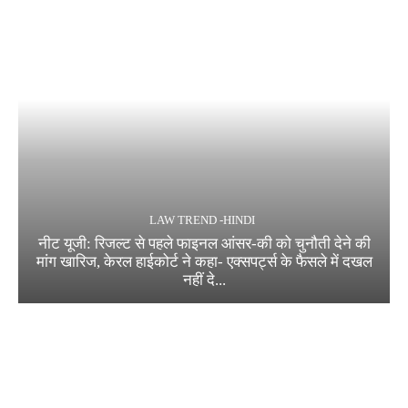
LAW TREND -HINDI
नीट यूजी: रिजल्ट से पहले फाइनल आंसर-की को चुनौती देने की
मांग खारिज, केरल हाईकोर्ट ने कहा- एक्सपर्ट्स के फैसले में दखल
नहीं दे...