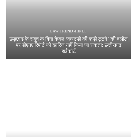
LAW TREND -HINDI
छेड़छाड़ के सबूत के बिना केवल ‘कस्टडी की कड़ी टूटने’ की दलील
पर डीएनए रिपोर्ट को खारिज नहीं किया जा सकता: छत्तीसगढ़
हाईकोर्ट