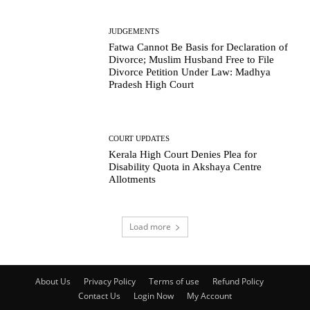
JUDGEMENTS
Fatwa Cannot Be Basis for Declaration of
Divorce; Muslim Husband Free to File
Divorce Petition Under Law: Madhya
Pradesh High Court
COURT UPDATES
Kerala High Court Denies Plea for
Disability Quota in Akshaya Centre
Allotments
Load more
About Us
Privacy Policy
Terms of use
Refund Policy
Contact Us
Login Now
My Account