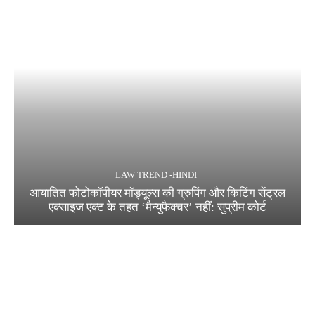
LAW TREND -HINDI
आयातित फोटोकॉपीयर मॉड्यूल्स की ग्रुपिंग और किटिंग सेंट्रल
एक्साइज एक्ट के तहत ‘मैन्युफैक्चर’ नहीं: सुप्रीम कोर्ट