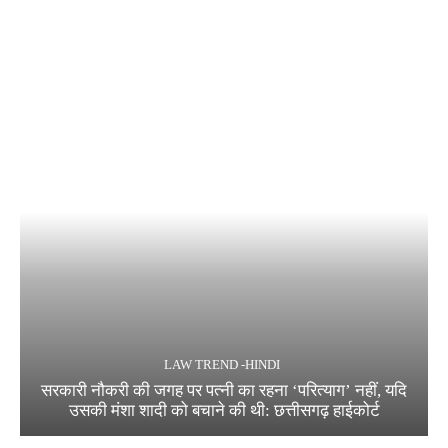
LAW TREND -HINDI
सरकारी नौकरी की जगह पर पत्नी का रहना ‘परित्याग’ नहीं, यदि
उसकी मंशा शादी को बचाने की थी: छत्तीसगढ़ हाईकोर्ट