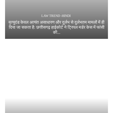
LAW TREND -HINDI
मृत्युदंड केवल अत्यंत असाधारण और दुर्लभ से दुर्लभतम मामलों में ही
दिया जा सकता है: छत्तीसगढ़ हाईकोर्ट ने ट्रिपल मर्डर केस में फांसी
की...