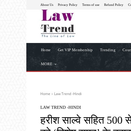
About Us
Privacy Policy
Terms of use
Refund Policy
Co
Home
Get VIP Membership
Trending
Cour
MORE
Home
Law Trend -Hindi
LAW TREND -HINDI
हरीश साल्वे सहित 500 स