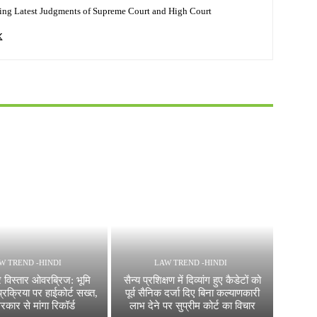
ing Latest Judgments of Supreme Court and High Court
W TREND -HINDI
LAW TREND -HINDI
 विस्तार ओवरब्रिज: भूमि
सैन्य प्रशिक्षण में दिव्यांग हुए कैडेटों को
रक्रिया पर हाईकोर्ट सख्त,
पूर्व सैनिक दर्जा दिए बिना कल्याणकारी
रकार से मांगा रिकॉर्ड
लाभ देने पर सुप्रीम कोर्ट का विचार