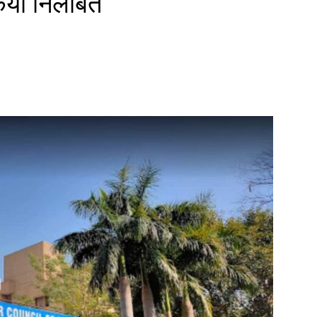
िया निलंबित