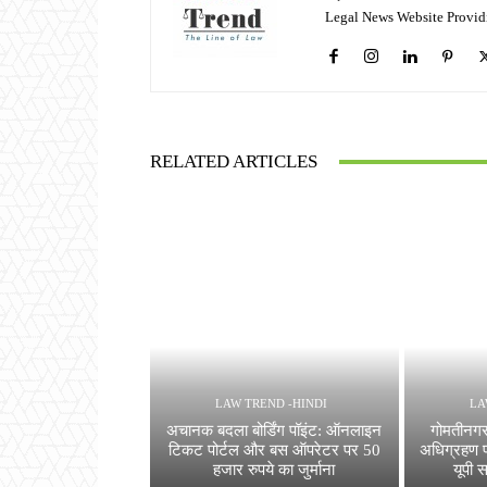
Legal News Website Provid
RELATED ARTICLES
LAW TREND -HINDI
LA
अचानक बदला बोर्डिंग पॉइंट: ऑनलाइन
गोमतीनगर
टिकट पोर्टल और बस ऑपरेटर पर 50
अधिग्रहण प्
हजार रुपये का जुर्माना
यूपी स