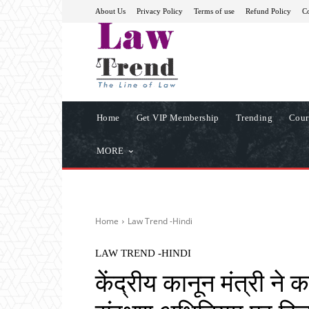
About Us
Privacy Policy
Terms of use
Refund Policy
Co
Home
Get VIP Membership
Trending
Cour
MORE
Home
Law Trend -Hindi
LAW TREND -HINDI
केंद्रीय कानून मंत्री ने