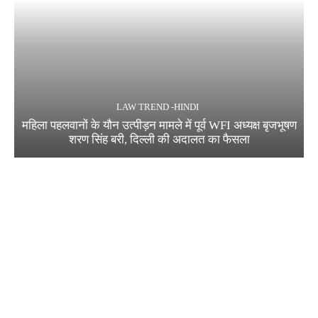
LAW TREND -HINDI
महिला पहलवानों के यौन उत्पीड़न मामले में पूर्व WFI अध्यक्ष बृजभूषण
शरण सिंह बरी, दिल्ली की अदालत का फैसला