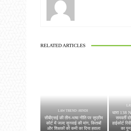
RELATED ARTICLES
LA
LAW TREND -HINDI
धारा 138 NI
सीबीएसई की तीन-भाषा नीति पर सुप्रीम
समवर्ती द
कोर्ट में जल्द सुनवाई की मांग, किताबों
हाईकोर्ट रिवी
और शिक्षकों की कमी का दिया हवाला
का पुन