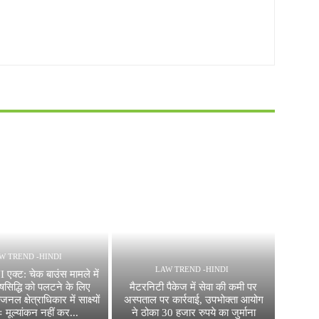
W TREND -HINDI
LAW TREND -HINDI
 एक्ट: चेक बाउंस मामले में
ोषसिद्धि को पलटने के लिए
मैटरनिटी पैकेज में सेवा की कमी पर
जनल क्षेत्राधिकार में साक्ष्यों
अस्पताल पर कार्रवाई, उपभोक्ता आयोग
ः मूल्यांकन नहीं कर...
ने ठोका 30 हजार रुपये का जुर्माना