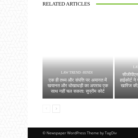
RELATED ARTICLES
LA
LAW TREND -HINDI
सीजीपीएस
एक ही तथ्य और संपत्ति पर अमानत में
हाईकोर्ट ने
खयानत और धोखाधड़ी का अपराध एक
खारिज की, 
साथ नहीं चल सकता: सुप्रीम कोर्ट
© Newspaper WordPress Theme by TagDiv