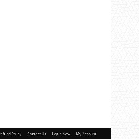
Refund Policy
Contact Us
Login Now
My Account