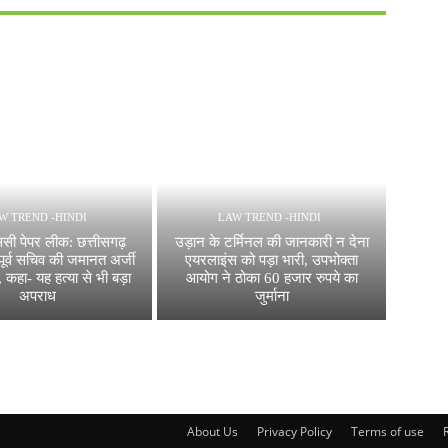
W TREND -HINDI
LAW TREND -HINDI
सी पेपर लीक: छत्तीसगढ़
उड़ान के टर्मिनल की जानकारी न देना
 पूर्व सचिव की जमानत अर्जी
एयरलाइंस को पड़ा भारी, उपभोक्ता
कहा- यह हत्या से भी बड़ा
आयोग ने ठोका 60 हजार रुपये का
अपराध
जुर्माना
About Us
Privacy Policy
Terms of use