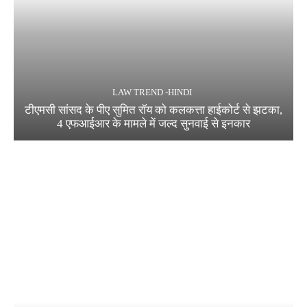
LAW TREND -HINDI
टीएमसी सांसद के पीए सुमित रॉय को कलकत्ता हाईकोर्ट से झटका,
4 एफआईआर के मामले में जल्द सुनवाई से इनकार