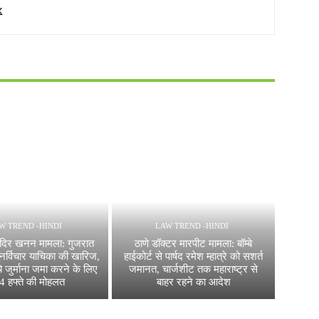
W TREND -HINDI
LAW TREND -HINDI
ंदिर खनन मामला: गुजरात
ठाणे डॉक्टर मारपीट मामला: बॉम्बे
पुनर्विचार याचिका की खारिज,
हाईकोर्ट से पार्षद रमेश म्हात्रे को सशर्त
 जुर्माना जमा करने के लिए
जमानत, चार्जशीट तक महाराष्ट्र से
 4 हफ्ते की मोहलत
बाहर रहने का आदेश