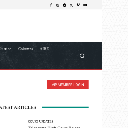
Justice
Columns
AIBE
VIP MEMBER LOGIN
ATEST ARTICLES
COURT UPDATES
Telangana High Court Raises