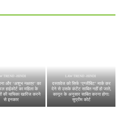
W TREND -HINDI
LAW TREND -HINDI
ड़ना और ‘अशुभ नक्षत्र’ का
दस्तावेज को सिर्फ ‘एग्जीबिट’ मार्क कर
रल हाईकोर्ट का महिला के
देने से उसके कंटेंट साबित नहीं हो जाते,
ों की याचिका खारिज करने
कानून के अनुसार साबित करना होगा:
से इनकार
सुप्रीम कोर्ट