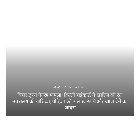
LAW TREND -HINDI
बिहार ट्रेन गैंगरेप मामला: दिल्ली हाईकोर्ट ने खारिज की रेल
मंत्रालय की याचिका, पीड़िता को 3 लाख रुपये और ब्याज देने का
आदेश