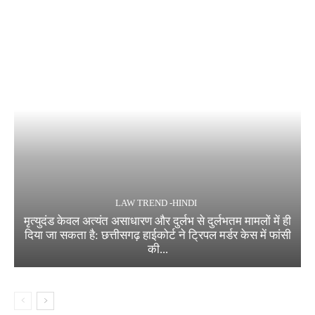
LAW TREND -HINDI
मृत्युदंड केवल अत्यंत असाधारण और दुर्लभ से दुर्लभतम मामलों में ही
दिया जा सकता है: छत्तीसगढ़ हाईकोर्ट ने ट्रिपल मर्डर केस में फांसी
की...