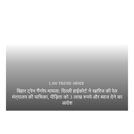
LAW TREND -HINDI
बिहार ट्रेन गैंगरेप मामला: दिल्ली हाईकोर्ट ने खारिज की रेल
मंत्रालय की याचिका, पीड़िता को 3 लाख रुपये और ब्याज देने का
आदेश