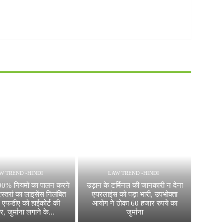
W TREND -HINDI
LAW TREND -HINDI
100% नियमों का पालन करने
उड़ान के टर्मिनल की जानकारी न देना
ेस्तरां का लाइसेंस निलंबित
एयरलाइंस को पड़ा भारी, उपभोक्ता
 एफडीए को हाईकोर्ट की
आयोग ने ठोका 60 हजार रुपये का
 जुर्माना लगाने के...
जुर्माना