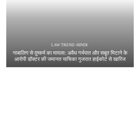
LAW TREND -HINDI
नाबालिग से दुष्कर्म का मामला: अवैध गर्भपात और सबूत मिटाने के
आरोपी डॉक्टर की जमानत याचिका गुजरात हाईकोर्ट से खारिज