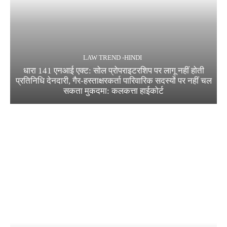
LAW TREND -HINDI
धारा 141 एनआई एक्ट: सोल प्रोपराइटरशिप पर लागू नहीं होती
प्रतिनिधि देनदारी, गैर-हस्ताक्षरकर्ता पारिवारिक सदस्यों पर नहीं चल
सकता मुकदमा: कलकत्ता हाईकोर्ट