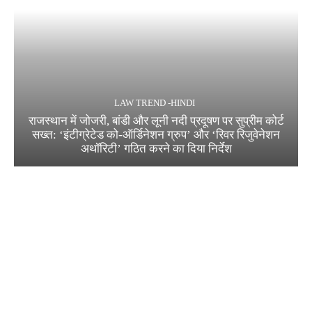
LAW TREND -HINDI
राजस्थान में जोजरी, बांडी और लूनी नदी प्रदूषण पर सुप्रीम कोर्ट
सख्त: ‘इंटीग्रेटेड को-ऑर्डिनेशन ग्रुप’ और ‘रिवर रिजुवेनेशन
अथॉरिटी’ गठित करने का दिया निर्देश