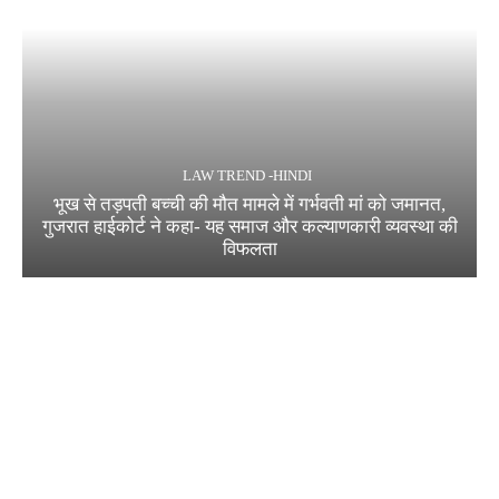
LAW TREND -HINDI
भूख से तड़पती बच्ची की मौत मामले में गर्भवती मां को जमानत,
गुजरात हाईकोर्ट ने कहा- यह समाज और कल्याणकारी व्यवस्था की
विफलता