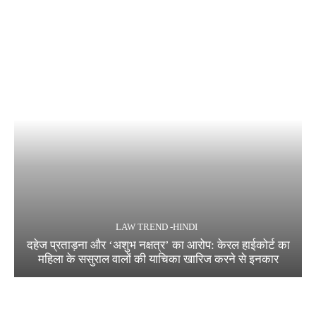
LAW TREND -HINDI
दहेज प्रताड़ना और ‘अशुभ नक्षत्र’ का आरोप: केरल हाईकोर्ट का
महिला के ससुराल वालों की याचिका खारिज करने से इनकार