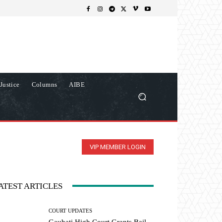
Justice
Columns
AIBE
VIP MEMBER LOGIN
ATEST ARTICLES
COURT UPDATES
Gauhati High Court Grants Bail