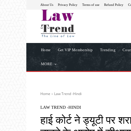
About Us
Privacy Policy
Terms of use
Refund Policy
Co
Home
Get VIP Membership
Trending
Cour
MORE
Home
Law Trend -Hindi
LAW TREND -HINDI
हाई कोर्ट ने ड्यूटी पर शर