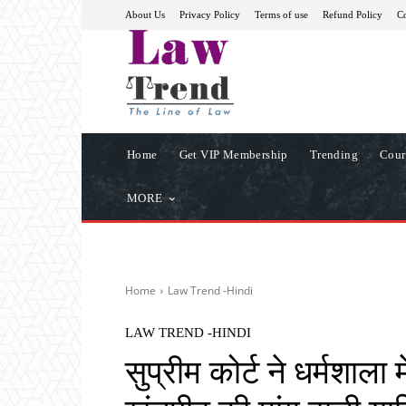
About Us
Privacy Policy
Terms of use
Refund Policy
Co
Home
Get VIP Membership
Trending
Cour
MORE
Home
Law Trend -Hindi
LAW TREND -HINDI
सुप्रीम कोर्ट ने धर्मशाला