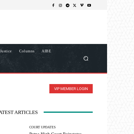
Justice
Columns
AIBE
VIP MEMBER LOGIN
ATEST ARTICLES
COURT UPDATES
Patna High Court Reinstates