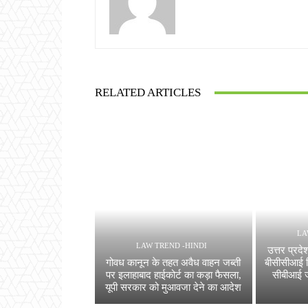
RELATED ARTICLES
LA
LAW TREND -HINDI
उत्तर प्र
गोवध कानून के तहत अवैध वाहन जब्ती
बीसीसीआई वि
पर इलाहाबाद हाईकोर्ट का कड़ा फैसला,
सीबीआई ज
यूपी सरकार को मुआवजा देने का आदेश