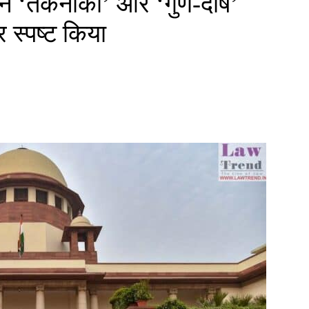
्ट ने ‘तकनीकी’ और ‘गुण-दोष’
र स्पष्ट किया