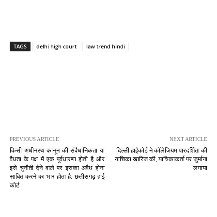
TAGS
delhi high court
law trend hindi
PREVIOUS ARTICLE
NEXT ARTICLE
किसी अधीनस्थ कानून की संवैधानिकता या
दिल्ली हाईकोर्ट ने कॉलेजियम पारदर्शिता की
वैधता के पक्ष में एक पूर्वधारणा होती है और
याचिका खारिज की, याचिकाकर्ता पर जुर्माना
इसे चुनौती देने वाले पर इसका अवैध होना
लगाया
साबित करने का भार होता है: छत्तीसगढ़ हाई
कोर्ट