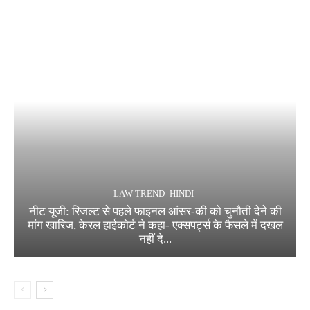
LAW TREND -HINDI
नीट यूजी: रिजल्ट से पहले फाइनल आंसर-की को चुनौती देने की
मांग खारिज, केरल हाईकोर्ट ने कहा- एक्सपर्ट्स के फैसले में दखल
नहीं दे...