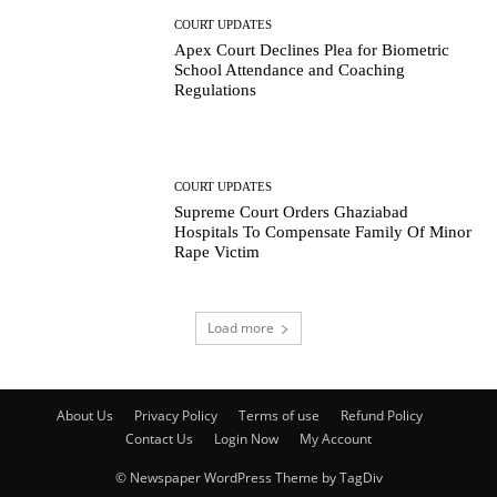
COURT UPDATES
Apex Court Declines Plea for Biometric
School Attendance and Coaching
Regulations
COURT UPDATES
Supreme Court Orders Ghaziabad
Hospitals To Compensate Family Of Minor
Rape Victim
Load more
About Us
Privacy Policy
Terms of use
Refund Policy
Contact Us
Login Now
My Account
© Newspaper WordPress Theme by TagDiv