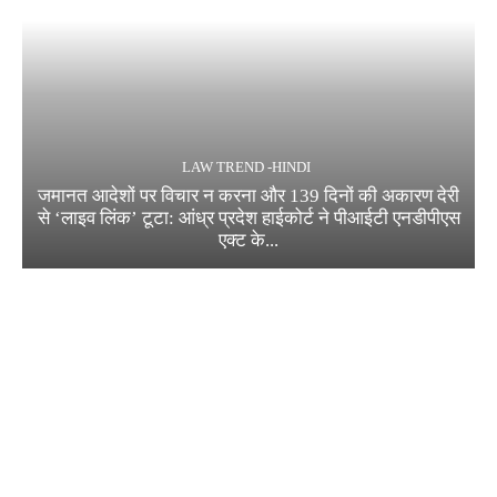
LAW TREND -HINDI
जमानत आदेशों पर विचार न करना और 139 दिनों की अकारण देरी
से ‘लाइव लिंक’ टूटा: आंध्र प्रदेश हाईकोर्ट ने पीआईटी एनडीपीएस
एक्ट के...