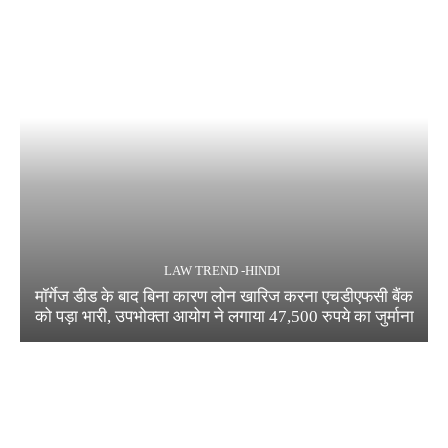
LAW TREND -HINDI
मॉर्गेज डीड के बाद बिना कारण लोन खारिज करना एचडीएफसी बैंक
को पड़ा भारी, उपभोक्ता आयोग ने लगाया 47,500 रुपये का जुर्माना