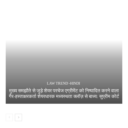
LAW TREND -HINDI
मुख्य समझौते से जुड़े शेयर परचेज एग्रीमेंट को निष्पादित करने वाला
गैर-हस्ताक्षरकर्ता शेयरधारक मध्यस्थता क्लॉज़ से बाध्य: सुप्रीम कोर्ट