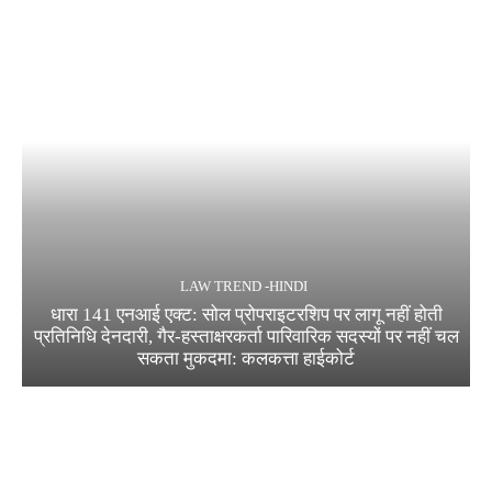
LAW TREND -HINDI
धारा 141 एनआई एक्ट: सोल प्रोपराइटरशिप पर लागू नहीं होती
प्रतिनिधि देनदारी, गैर-हस्ताक्षरकर्ता पारिवारिक सदस्यों पर नहीं चल
सकता मुकदमा: कलकत्ता हाईकोर्ट