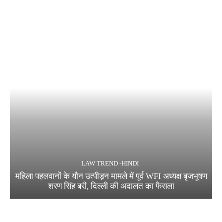
LAW TREND -HINDI
महिला पहलवानों के यौन उत्पीड़न मामले में पूर्व WFI अध्यक्ष बृजभूषण
शरण सिंह बरी, दिल्ली की अदालत का फैसला