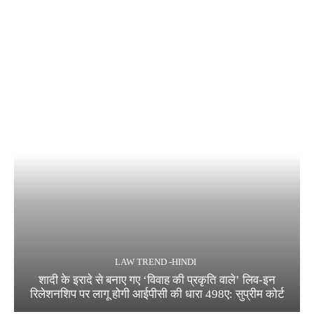
LAW TREND -HINDI
शादी के इरादे से बनाए गए ‘विवाह की प्रकृति वाले’ लिव-इन
रिलेशनशिप पर लागू होगी आईपीसी की धारा 498ए: सुप्रीम कोर्ट