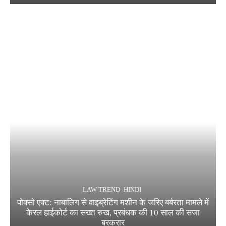
LAW TREND -HINDI
पोक्सो एक्ट: नाबालिग से वाइब्रेटिंग मशीन के जरिए बर्बरता मामले में
केरल हाईकोर्ट का सख्त रुख, प्रबंधक की 10 साल की सजा
बरकरार