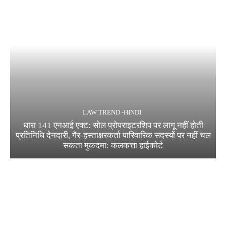
LAW TREND -HINDI
धारा 141 एनआई एक्ट: सोल प्रोपराइटरशिप पर लागू नहीं होती
प्रतिनिधि देनदारी, गैर-हस्ताक्षरकर्ता पारिवारिक सदस्यों पर नहीं चल
सकता मुकदमा: कलकत्ता हाईकोर्ट