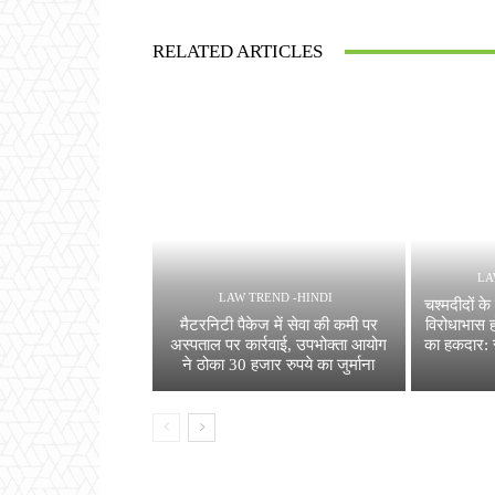
RELATED ARTICLES
LA
LAW TREND -HINDI
चश्मदीदों क
मैटरनिटी पैकेज में सेवा की कमी पर
विरोधाभास ह
अस्पताल पर कार्रवाई, उपभोक्ता आयोग
का हकदार: स
ने ठोका 30 हजार रुपये का जुर्माना