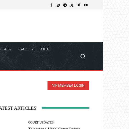
Justice
Columns
AIBE
VIP MEMBER LOGIN
ATEST ARTICLES
COURT UPDATES
Telangana High Court Raises