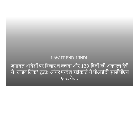
LAW TREND -HINDI
जमानत आदेशों पर विचार न करना और 139 दिनों की अकारण देरी
से ‘लाइव लिंक’ टूटा: आंध्र प्रदेश हाईकोर्ट ने पीआईटी एनडीपीएस
एक्ट के...