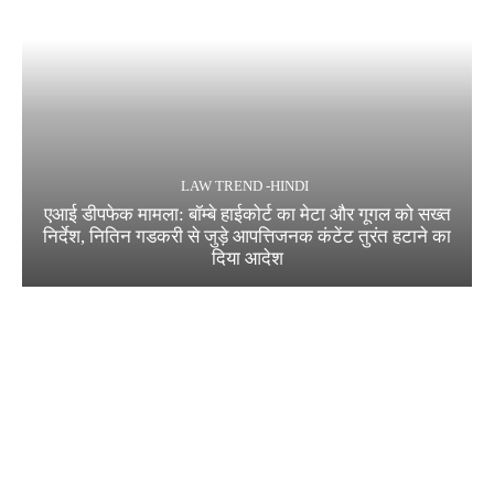
LAW TREND -HINDI
एआई डीपफेक मामला: बॉम्बे हाईकोर्ट का मेटा और गूगल को सख्त
निर्देश, नितिन गडकरी से जुड़े आपत्तिजनक कंटेंट तुरंत हटाने का
दिया आदेश